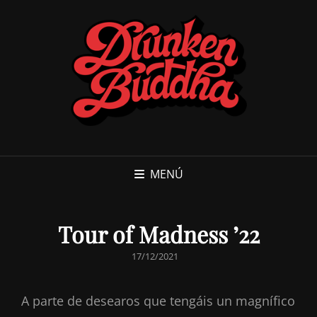
MENÚ
Tour of Madness ’22
PUBLICADO
17/12/2021
EL
A parte de desearos que tengáis un magnífico