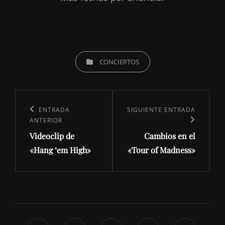
CATEGORÍAS
CONCIERTOS
Navegación
de
Entrada
ENTRADA
Siguiente
SIGUIENTE ENTRADA
ANTERIOR
entradas
anterior:
entrada
Videoclip de
Cambios en el
«Hang ‘em High»
«Tour of Madness»