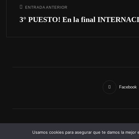
de
ENTRADA ANTERIOR
Entrada
entradas
anterior:
3° PUESTO! En la final INTERNA
Facebook
Co
Usamos cookies para asegurar que te damos la mejor e