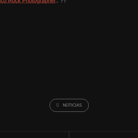
nco Rock Photographer
.. ??
CATEGORÍAS
NOTICIAS