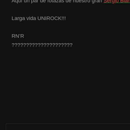
Aquí un par de fotazas de nuestro gran
Sergio Bla
Larga vida UNIROCK!!!
RN’R
?????????????????????
Navegación