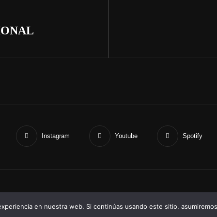
Siguiente
entrada
CIONAL
Instagram
Youtube
Spotify
pyright © 2026
Drunken Buddha
Privacy Policy
|
Signify Dark Por
WEN Them
xperiencia en nuestra web. Si continúas usando este sitio, asumiremos