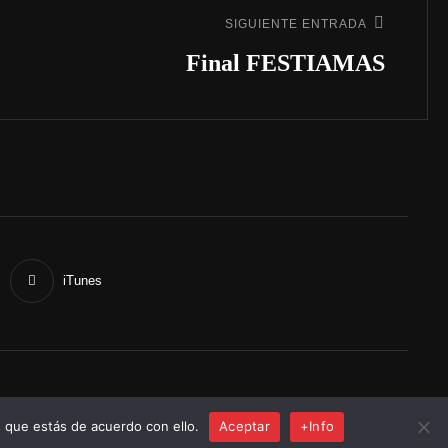
SIGUIENTE ENTRADA
Final FESTIAMAS
iTunes
es
 que estás de acuerdo con ello.
Aceptar
+Info