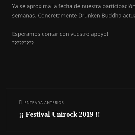
Ya se aproxima la fecha de nuestra participación
semanas. Concretamente Drunken Buddha actu
Esperamos contar con vuestro apoyo!
?????????
Navegación
de
Entrada
ENTRADA ANTERIOR
entradas
anterior:
¡¡ Festival Unirock 2019 !!