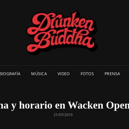
DR
DRUNKEN
BIOGRAFÍA
MÚSICA
VIDEO
FOTOS
PRENSA
ha y horario en Wacken Open
PUBLICADO
21/07/2019
EL